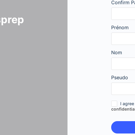
Confirm P
sprep
Prénom
Nom
Pseudo
I agree
confidentia